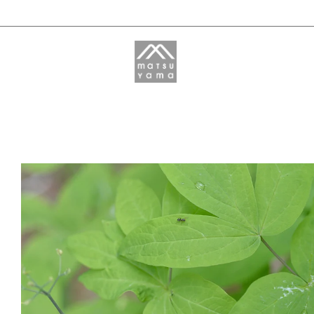
Mマークシリーズ
肌をうるおす保湿スキンケア
LEAF&BOTANICS
REES:PRODUCTS
山神果樹薬草園
北麓草水
限定品・その他