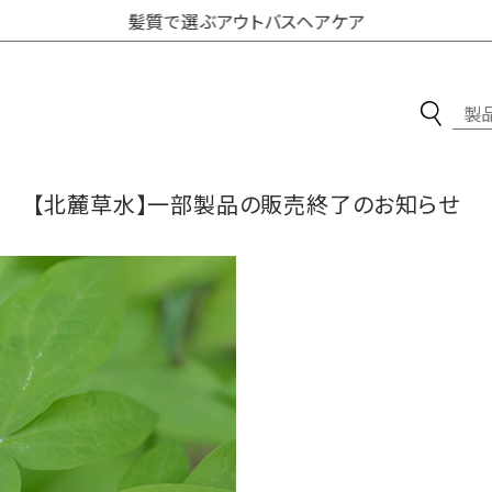
髪質で選ぶアウトバスヘアケア
オンラインストアからのお知らせ
【北麓草水】一部製品の販売終了のお知らせ
最新情報・おすすめ製品
スキンケア
ブランドを比べる
ボディケア
素材の力
ヘアケア
製法の力
食品・生活雑貨
ご利用ガイド
ギフトセット
会員規約
初めての方へ
取扱店を探す
新発売