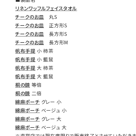
リネンワッフルフェイスタオル
チークのお皿
丸S
チークのお皿
正方形S
チークのお皿
長方形S
チークのお皿
長方形M
帆布手提
小 柿茶
帆布手提
小 藍鼠
帆布手提
大 柿茶
帆布手提
大 藍鼠
桐の鏡
等倍
桐の鏡
二倍
綿麻ポーチ
グレー 小
綿麻ポーチ
ベージュ 小
綿麻ポーチ
グレー 大
綿麻ポーチ
ベージュ 大
※直営店では現在庫限りで販売終了とさせていただきま