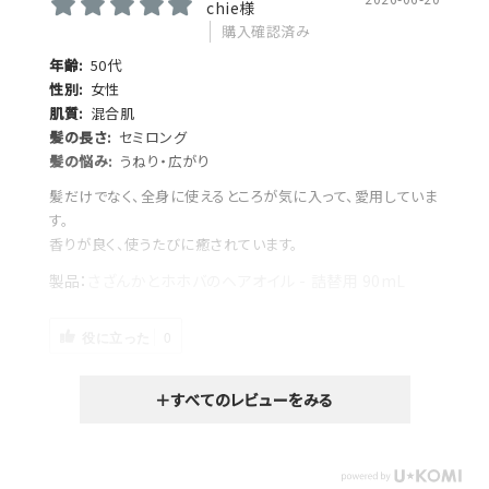
chie様
購入確認済み
年齢:
50代
性別:
女性
肌質:
混合肌
髪の長さ:
セミロング
髪の悩み:
うねり・広がり
髪だけでなく、全身に使えるところが気に入って、愛用していま
す。
香りが良く、使うたびに癒されています。
さざんかとホホバのヘアオイル - 詰替用 90mL
役に立った
0
＋すべてのレビューをみる