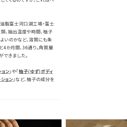
山油脂富士河口湖工場・富士
種類、抽出温度や時間、柚子
よいのかなど、溶質にも条
と
4
か月間、
36
通り。角質層
ができました。
ション
」や「
柚子
(
ゆず
)
ボディ
ーション
｣など、柚子の成分を