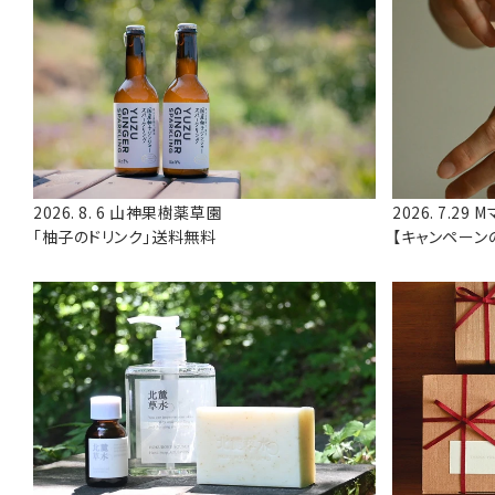
2026. 8. 6
山神果樹薬草園
2026. 7.29
M
「柚子のドリンク」送料無料
【キャンペーン
と潤う」ハンド
モニターキャ