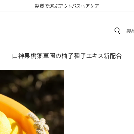
髪質で選ぶアウトバスヘアケア
オンラインストアからのお知らせ
山神果樹薬草園の柚子種子エキス新配合
最新情報・おすすめ製品
スキンケア
ブランドを比べる
ボディケア
素材の力
ヘアケア
製法の力
食品・生活雑貨
ご利用ガイド
ギフトセット
会員規約
初めての方へ
取扱店を探す
新発売