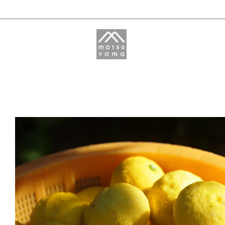
Mマークシリーズ
肌をうるおす保湿スキンケア
LEAF&BOTANICS
REES:PRODUCTS
山神果樹薬草園
北麓草水
限定品・その他