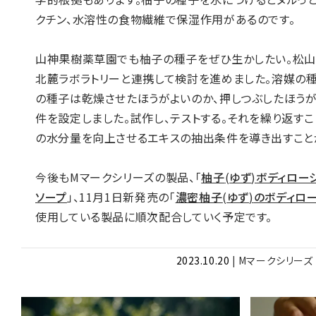
クチン、水溶性の食物繊維で保湿作用があるのです。
山神果樹薬草園でも柚子の種子をぜひ生かしたい。松
北麓ラボラトリーと連携して検討を進めました。溶媒の
の種子は乾燥させたほうがよいのか、押しつぶしたほうが
件を設定しました。試作し、テストする。それを繰り返すこ
の水分量を向上させるエキスの抽出条件を導き出すこと
今後も
M
マークシリーズの製品、「
柚子
(
ゆず
)
ボディロー
ソープ
」、
11
月
1
日新発売の｢
濃密柚子
(
ゆず
)
のボディロ
使用している製品に順次配合していく予定です。
2023.10.20
|
Mマークシリーズ